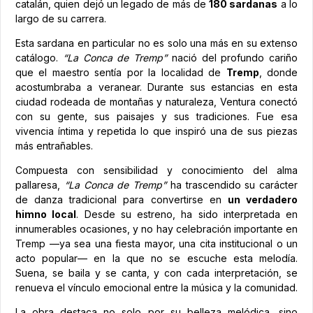
catalán, quien dejó un legado de más de
180 sardanas
a lo
largo de su carrera.
Esta sardana en particular no es solo una más en su extenso
catálogo.
“La Conca de Tremp”
nació del profundo cariño
que el maestro sentía por la localidad de
Tremp
, donde
acostumbraba a veranear. Durante sus estancias en esta
ciudad rodeada de montañas y naturaleza, Ventura conectó
con su gente, sus paisajes y sus tradiciones. Fue esa
vivencia íntima y repetida lo que inspiró una de sus piezas
más entrañables.
Compuesta con sensibilidad y conocimiento del alma
pallaresa,
“La Conca de Tremp”
ha trascendido su carácter
de danza tradicional para convertirse en
un verdadero
himno local
. Desde su estreno, ha sido interpretada en
innumerables ocasiones, y no hay celebración importante en
Tremp —ya sea una fiesta mayor, una cita institucional o un
acto popular— en la que no se escuche esta melodía.
Suena, se baila y se canta, y con cada interpretación, se
renueva el vínculo emocional entre la música y la comunidad.
La obra destaca no solo por su belleza melódica, sino