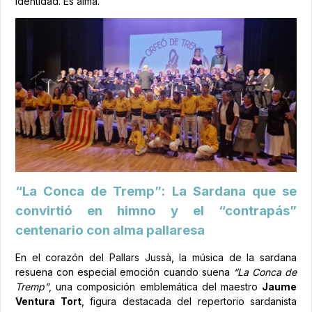
identidad. Es alma.
“La Conca de Tremp”: La Sardana que se
convirtió en himno y el “contrapás”
centenario con alma pallaresa
En el corazón del Pallars Jussà, la música de la sardana
resuena con especial emoción cuando suena
“La Conca de
Tremp”
, una composición emblemática del maestro
Jaume
Ventura Tort
, figura destacada del repertorio sardanista