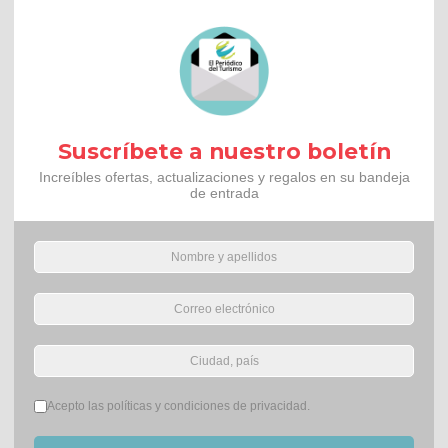
Suscríbete a nuestro boletín
Increíbles ofertas, actualizaciones y regalos en su bandeja
de entrada
Términos del servicio
*
Acepto las políticas y condiciones de privacidad.