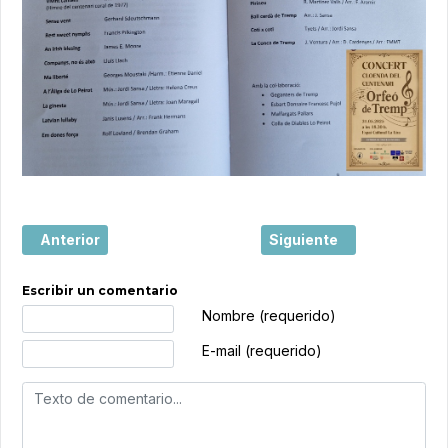
Artículo anterior: Castelldefels, reconocida como una de
Artículo siguiente: Begur
Anterior
Siguiente
Escribir un comentario
Texto de comentario
Nombre (requerido)
E-mail (requerido)