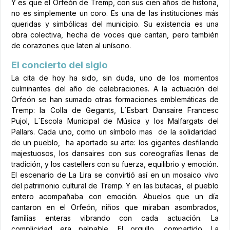
Y es que el Orfeón de Tremp, con sus cien años de historia,
no es simplemente un coro. Es una de las instituciones más
queridas y simbólicas del municipio. Su existencia es una
obra colectiva, hecha de voces que cantan, pero también
de corazones que laten al unísono.
El concierto del siglo
La cita de hoy ha sido, sin duda, uno de los momentos
culminantes del año de celebraciones. A la actuación del
Orfeón se han sumado otras formaciones emblemáticas de
Tremp: la Colla de Gegants, L´Esbart Dansaire Francesc
Pujol, L´Escola Municipal de Música y los Malfargats del
Pallars. Cada uno, como un símbolo mas de la solidaridad
de un pueblo, ha aportado su arte: los gigantes desfilando
majestuosos, los dansaires con sus coreografías llenas de
tradición, y los castellers con su fuerza, equilibrio y emoción.
El escenario de La Lira se convirtió así en un mosaico vivo
del patrimonio cultural de Tremp. Y en las butacas, el pueblo
entero acompañaba con emoción. Abuelos que un día
cantaron en el Orfeón, niños que miraban asombrados,
familias enteras vibrando con cada actuación. La
complicidad era palpable. El orgullo, compartido. La