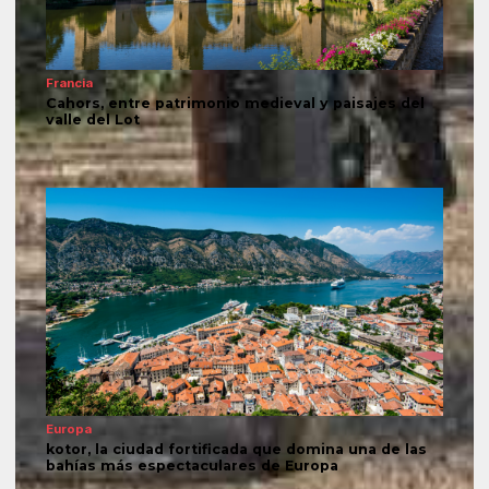
Francia
Cahors, entre patrimonio medieval y paisajes del
valle del Lot
Europa
kotor, la ciudad fortificada que domina una de las
bahías más espectaculares de Europa