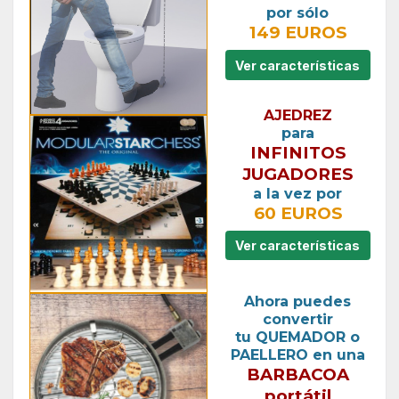
por sólo
149 EUROS
Ver características
AJEDREZ
para
INFINITOS
JUGADORES
a la vez por
60 EUROS
Ver características
Ahora puedes
convertir
tu QUEMADOR o
PAELLERO en una
BARBACOA
portátil