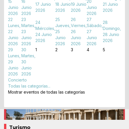
15
16
20
17 Junio
18 Junio
19 Junio
21 Junio
Junio
Junio
Junio
2026
2026
2026
2026
2026
2026
2026
22
23
25
26
27
24
28
Lunes,
Martes,
Jueves,
Viernes,
Sábado,
Miércoles,
Domingo,
22
23
25
26
27
24 Junio
28 Junio
Junio
Junio
Junio
Junio
Junio
2026
2026
2026
2026
2026
2026
2026
29
30
1
2
3
4
5
Lunes,
Martes,
29
30
Junio
Junio
2026
2026
Concierto
Todas las categorías...
Mostrar eventos de todas las categorías
Turismo