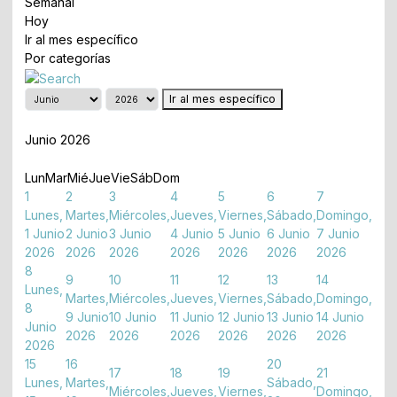
Semanal
Hoy
Ir al mes específico
Por categorías
Ir al mes específico
Mayo
Junio 2026
Julio
Lun
Mar
Mié
Jue
Vie
Sáb
Dom
1
2
3
4
5
6
7
Lunes,
Martes,
Miércoles,
Jueves,
Viernes,
Sábado,
Domingo,
1 Junio
2 Junio
3 Junio
4 Junio
5 Junio
6 Junio
7 Junio
2026
2026
2026
2026
2026
2026
2026
8
9
10
11
12
13
14
Lunes,
Martes,
Miércoles,
Jueves,
Viernes,
Sábado,
Domingo,
8
9 Junio
10 Junio
11 Junio
12 Junio
13 Junio
14 Junio
Junio
2026
2026
2026
2026
2026
2026
2026
15
16
20
17
18
19
21
Lunes,
Martes,
Sábado,
Miércoles,
Jueves,
Viernes,
Domingo,