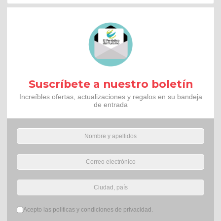
Suscríbete a nuestro boletín
Increíbles ofertas, actualizaciones y regalos en su bandeja
de entrada
Términos del servicio
*
Acepto las políticas y condiciones de privacidad.