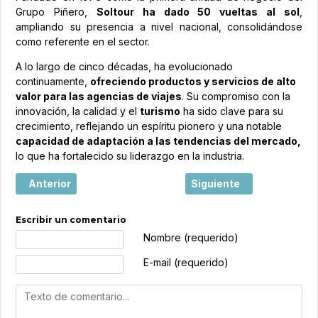
Grupo Piñero,
Soltour ha dado 50 vueltas al sol
,
ampliando su presencia a nivel nacional, consolidándose
como referente en el sector.
A lo largo de cinco décadas, ha evolucionado
continuamente,
ofreciendo productos y servicios de alto
valor para las agencias de viajes
. Su compromiso con la
innovación, la calidad y el
turismo
ha sido clave para su
crecimiento, reflejando un espíritu pionero y una notable
capacidad de adaptación a las tendencias del mercado,
lo que ha fortalecido su liderazgo en la industria.
Artículo anterior: Estrategias para mejorar la competitivi
Artículo siguiente: Cart
Anterior
Siguiente
Escribir un comentario
Texto de comentario
Nombre (requerido)
E-mail (requerido)