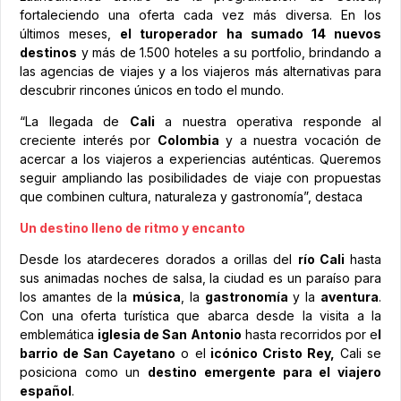
fortaleciendo una oferta cada vez más diversa. En los
últimos meses,
el turoperador ha sumado 14 nuevos
destinos
y más de 1.500 hoteles a su portfolio, brindando a
las agencias de viajes y a los viajeros más alternativas para
descubrir rincones únicos en todo el mundo.
“La llegada de
Cali
a nuestra operativa responde al
creciente interés por
Colombia
y a nuestra vocación de
acercar a los viajeros a experiencias auténticas. Queremos
seguir ampliando las posibilidades de viaje con propuestas
que combinen cultura, naturaleza y gastronomía”, destaca
Un destino lleno de ritmo y encanto
Desde los atardeceres dorados a orillas del
río Cali
hasta
sus animadas noches de salsa, la ciudad es un paraíso para
los amantes de la
música
, la
gastronomía
y la
aventura
.
Con una oferta turística que abarca desde la visita a la
emblemática
iglesia de San Antonio
hasta recorridos por e
l
barrio de San Cayetano
o el
icónico Cristo Rey,
Cali se
posiciona como un
destino emergente para el viajero
español
.