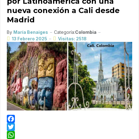
por Latinoamérica con una
nueva conexión a Cali desde
Madrid
By
María Benaiges
Categoría:
Colombia
13 Febrero 2025
Visitas: 2518
Facebook
Twitter