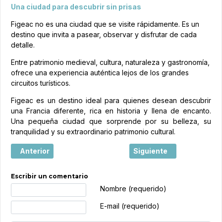
Una ciudad para descubrir sin prisas
Figeac no es una ciudad que se visite rápidamente. Es un
destino que invita a pasear, observar y disfrutar de cada
detalle.
Entre patrimonio medieval, cultura, naturaleza y gastronomía,
ofrece una experiencia auténtica lejos de los grandes
circuitos turísticos.
Figeac es un destino ideal para quienes desean descubrir
una Francia diferente, rica en historia y llena de encanto.
Una pequeña ciudad que sorprende por su belleza, su
tranquilidad y su extraordinario patrimonio cultural.
Artículo anterior: Saint-Malo, la ciudad corsaria que mira a
Artículo siguiente: Ruta
Anterior
Siguiente
Escribir un comentario
Texto de comentario
Nombre (requerido)
E-mail (requerido)