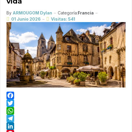
vida
By
ARMOUGOM Dylan
Categoría:
Francia
01 Junio 2026
Visitas: 541
Facebook
Twitter
WhatsApp
Telegram