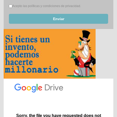
Términos del servicio
*
Acepto las políticas y condiciones de privacidad.
Enviar