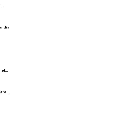
..
andía
el...
ara...