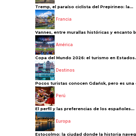
Tremp, el paraíso ciclista del Prepirineo: la...
Francia
Vannes, entre murallas históricas y encanto 
América
Copa del Mundo 2026: el turismo en Estados.
Destinos
Pocos turistas conocen Gdańsk, pero es una d
Perú
El perfil y las preferencias de los españoles...
Europa
Estocolmo: la ciudad donde la historia navega