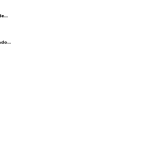
e...
do...