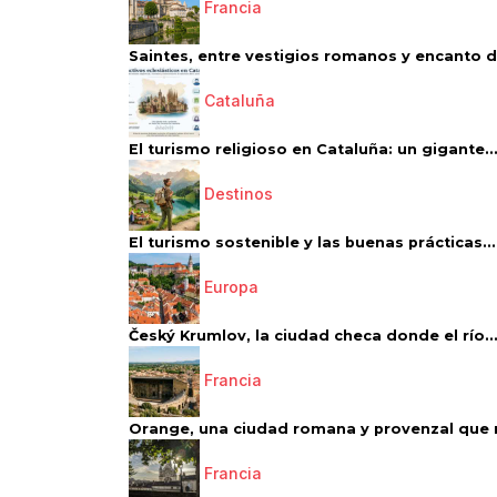
Francia
Saintes, entre vestigios romanos y encanto de
Cataluña
El turismo religioso en Cataluña: un gigante..
Destinos
El turismo sostenible y las buenas prácticas...
Europa
Český Krumlov, la ciudad checa donde el río..
Francia
Orange, una ciudad romana y provenzal que 
Francia