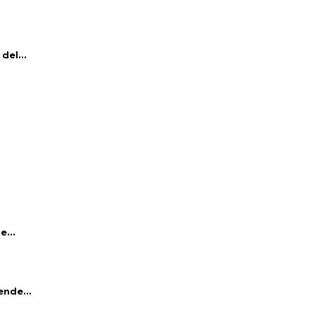
del...
e...
ende...