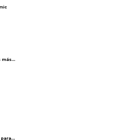
mic
 más...
para...