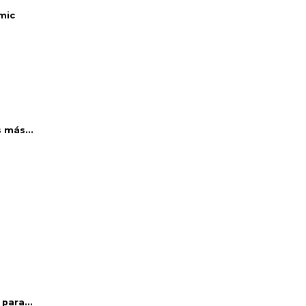
mic
 más...
para...