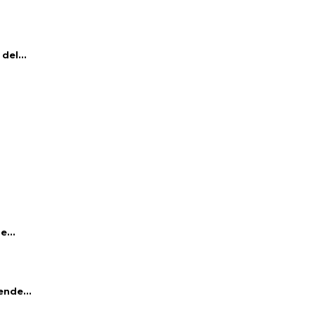
del...
e...
ende...