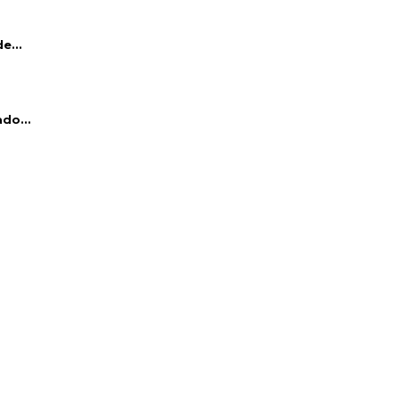
e...
do...