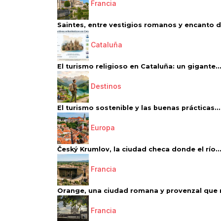
Francia
Saintes, entre vestigios romanos y encanto de
Cataluña
El turismo religioso en Cataluña: un gigante..
Destinos
El turismo sostenible y las buenas prácticas...
Europa
Český Krumlov, la ciudad checa donde el río..
Francia
Orange, una ciudad romana y provenzal que 
Francia