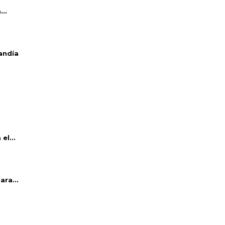
..
andía
el...
ara...