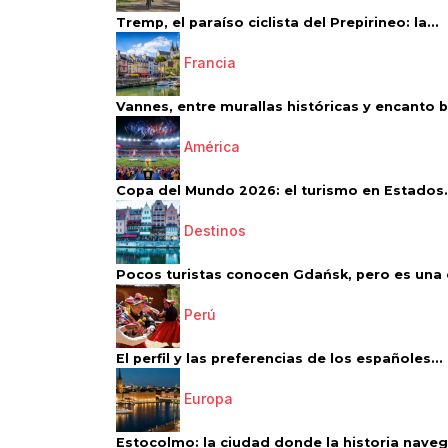
Tremp, el paraíso ciclista del Prepirineo: la...
Francia
Vannes, entre murallas históricas y encanto 
América
Copa del Mundo 2026: el turismo en Estados.
Destinos
Pocos turistas conocen Gdańsk, pero es una d
Perú
El perfil y las preferencias de los españoles...
Europa
Estocolmo: la ciudad donde la historia navega