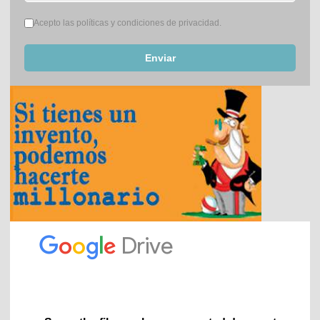
Términos del servicio
*
Acepto las políticas y condiciones de privacidad.
Enviar