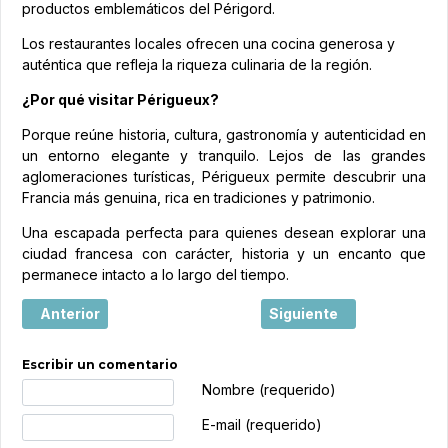
productos emblemáticos del Périgord.
Los restaurantes locales ofrecen una cocina generosa y
auténtica que refleja la riqueza culinaria de la región.
¿Por qué visitar Périgueux?
Porque reúne historia, cultura, gastronomía y autenticidad en
un entorno elegante y tranquilo. Lejos de las grandes
aglomeraciones turísticas, Périgueux permite descubrir una
Francia más genuina, rica en tradiciones y patrimonio.
Una escapada perfecta para quienes desean explorar una
ciudad francesa con carácter, historia y un encanto que
permanece intacto a lo largo del tiempo.
Artículo anterior: Angoulême, mucho más que la capital d
Artículo siguiente: Saint
Anterior
Siguiente
Escribir un comentario
Texto de comentario
Nombre (requerido)
E-mail (requerido)