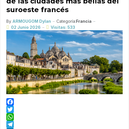
de las ciudades más bellas del
suroeste francés
By
ARMOUGOM Dylan
Categoría:
Francia
02 Junio 2026
Visitas: 533
Facebook
Twitter
WhatsApp