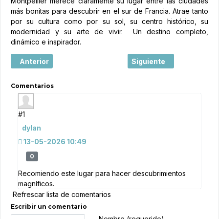
Montpellier merece claramente su lugar entre las ciudades
más bonitas para descubrir en el sur de Francia. Atrae tanto
por su cultura como por su sol, su centro histórico, su
modernidad y su arte de vivir. Un destino completo,
dinámico e inspirador.
Artículo anterior: Sarlat-la-Canéda, entre historia mediev
Artículo siguiente: Anne
Anterior
Siguiente
Comentarios
#1
dylan
13-05-2026 10:49
0
Recomiendo este lugar para hacer descubrimientos
magníficos.
Refrescar lista de comentarios
Escribir un comentario
Texto de comentario
Nombre (requerido)