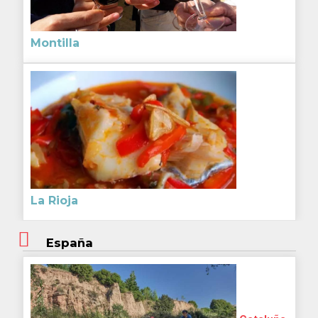
Montilla
La Rioja
España