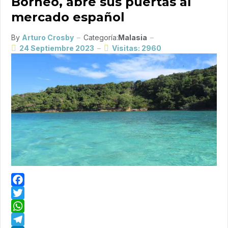
Borneo, abre sus puertas al
mercado español
By
Arturo Crosby
Categoría:
Malasia
24 Septiembre 2023
Visitas: 2960
Facebook
Twitter
WhatsApp