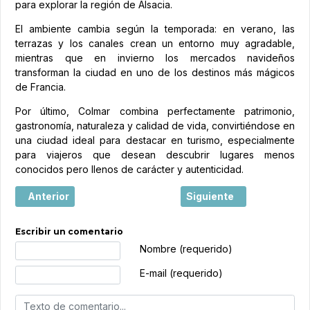
para explorar la región de Alsacia.
El ambiente cambia según la temporada: en verano, las
terrazas y los canales crean un entorno muy agradable,
mientras que en invierno los mercados navideños
transforman la ciudad en uno de los destinos más mágicos
de Francia.
Por último, Colmar combina perfectamente patrimonio,
gastronomía, naturaleza y calidad de vida, convirtiéndose en
una ciudad ideal para destacar en turismo, especialmente
para viajeros que desean descubrir lugares menos
conocidos pero llenos de carácter y autenticidad.
Artículo anterior: Las mejores playas de Francia: dónde ir,
Artículo siguiente: Arles
Anterior
Siguiente
Escribir un comentario
Texto de comentario
Nombre (requerido)
E-mail (requerido)