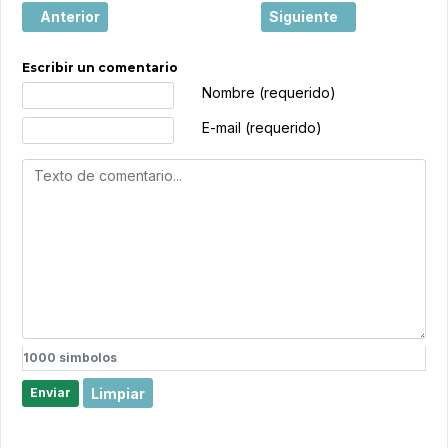
Artículo anterior: Los mejores viajes para este verano
Artículo siguiente: Las
Anterior
Siguiente
Escribir un comentario
Texto de comentario
Nombre (requerido)
E-mail (requerido)
1000
simbolos
Limpiar
Enviar