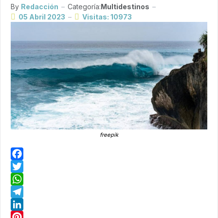
By
Redacción
Categoría:
Multidestinos
05 Abril 2023
Visitas: 10973
freepik
Facebook
Twitter
WhatsApp
Telegram
LinkedIn