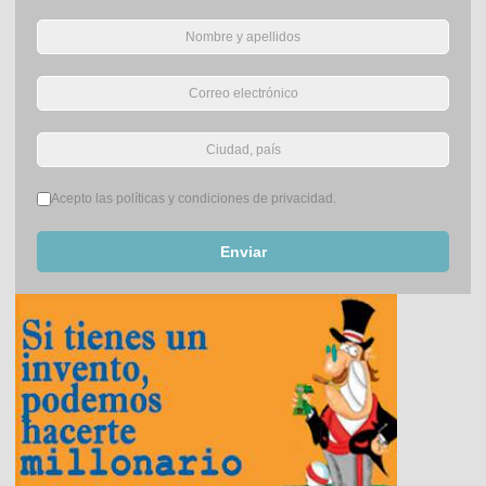
Términos del servicio
*
Acepto las políticas y condiciones de privacidad.
Enviar