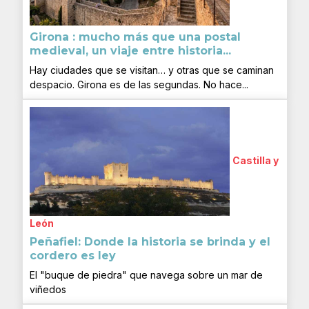
Girona : mucho más que una postal
medieval, un viaje entre historia...
Hay ciudades que se visitan… y otras que se caminan
despacio. Girona es de las segundas. No hace...
Castilla y
León
Peñafiel: Donde la historia se brinda y el
cordero es ley
El "buque de piedra" que navega sobre un mar de
viñedos