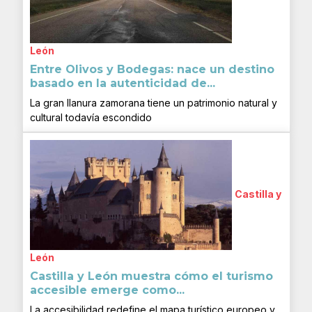
León
Entre Olivos y Bodegas: nace un destino
basado en la autenticidad de...
La gran llanura zamorana tiene un patrimonio natural y
cultural todavía escondido
Castilla y
León
Castilla y León muestra cómo el turismo
accesible emerge como...
La accesibilidad redefine el mapa turístico europeo y