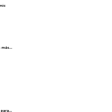
mic
 más...
para...