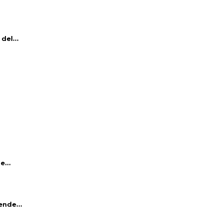
del...
e...
ende...