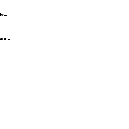
e...
do...