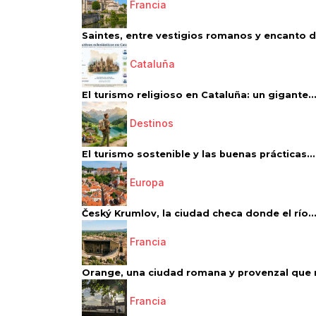
Francia
Saintes, entre vestigios romanos y encanto de
Cataluña
El turismo religioso en Cataluña: un gigante..
Destinos
El turismo sostenible y las buenas prácticas...
Europa
Český Krumlov, la ciudad checa donde el río..
Francia
Orange, una ciudad romana y provenzal que 
Francia