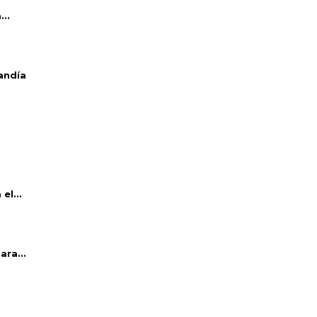
..
andía
el...
ara...