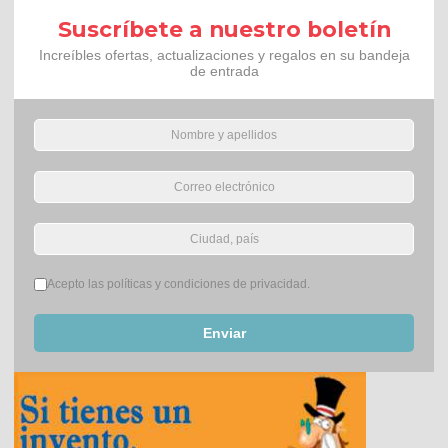
Suscríbete a nuestro boletín
Increíbles ofertas, actualizaciones y regalos en su bandeja
de entrada
Términos del servicio
*
Acepto las políticas y condiciones de privacidad.
Enviar