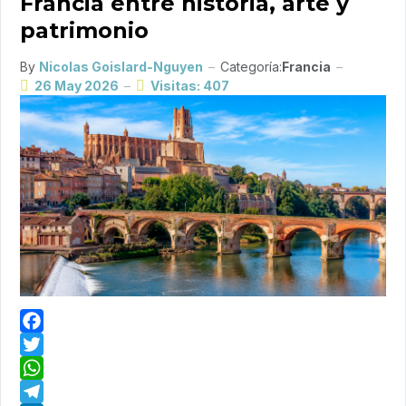
Francia entre historia, arte y
patrimonio
By
Nicolas Goislard-Nguyen
Categoría:
Francia
26 May 2026
Visitas: 407
Facebook
Twitter
WhatsApp