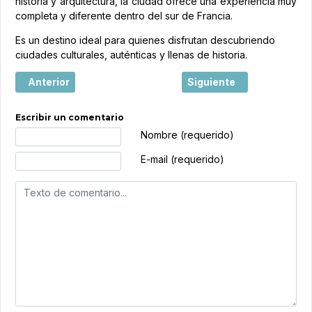
historia y arquitectura, la ciudad ofrece una experiencia muy
completa y diferente dentro del sur de Francia.
Es un destino ideal para quienes disfrutan descubriendo
ciudades culturales, auténticas y llenas de historia.
Artículo anterior: Honfleur, el pequeño puerto normando que
Artículo siguiente: Avign
Anterior
Siguiente
Escribir un comentario
Texto de comentario
Nombre (requerido)
E-mail (requerido)