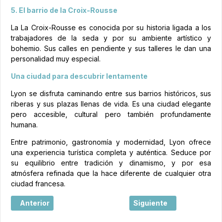
5. El barrio de la Croix-Rousse
La La Croix-Rousse es conocida por su historia ligada a los
trabajadores de la seda y por su ambiente artístico y
bohemio. Sus calles en pendiente y sus talleres le dan una
personalidad muy especial.
Una ciudad para descubrir lentamente
Lyon se disfruta caminando entre sus barrios históricos, sus
riberas y sus plazas llenas de vida. Es una ciudad elegante
pero accesible, cultural pero también profundamente
humana.
Entre patrimonio, gastronomía y modernidad, Lyon ofrece
una experiencia turística completa y auténtica. Seduce por
su equilibrio entre tradición y dinamismo, y por esa
atmósfera refinada que la hace diferente de cualquier otra
ciudad francesa.
Artículo anterior: Biarritz: més que platges, una manera d’
Artículo siguiente: Niza, 
Anterior
Siguiente