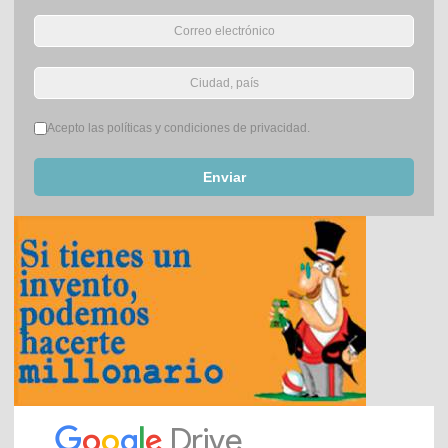
Términos del servicio
*
Acepto las políticas y condiciones de privacidad.
Enviar