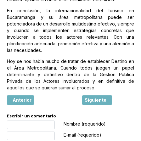
En conclusión, la internacionalidad del turismo en
Bucaramanga y su área metropolitana puede ser
potenciadora de un desarrollo multidestino efectivo, siempre
y cuando se implementen estrategias concretas que
involucren a todos los actores relevantes. Con una
planificación adecuada, promoción efectiva y una atención a
las necesidades.
Hoy se nos habla mucho de tratar de establecer Destino en
el Área Metropolitana. Cuando todos juegan un papel
determinante y definitivo dentro de la Gestión Pública
Privada de los Actores involucrados y en definitiva de
aquellos que se quieran sumar al proceso.
Artículo anterior: Colombia, líder como destino de evento
Artículo siguiente: Estra
Anterior
Siguiente
Escribir un comentario
Texto de comentario
Nombre (requerido)
E-mail (requerido)