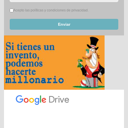
Términos del servicio
*
Acepto las políticas y condiciones de privacidad.
Enviar