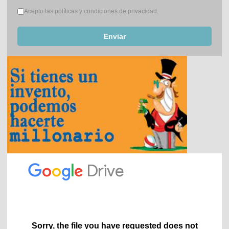
Términos del servicio
*
Acepto las políticas y condiciones de privacidad.
Enviar