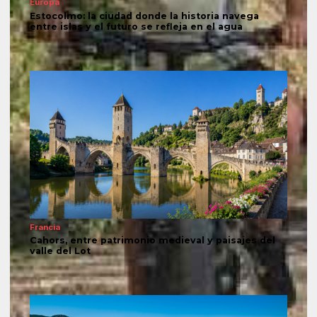
Europa
Estocolmo: la ciudad donde la historia navega
entre islas y el futuro se refleja en el agua
Francia
Cahors, entre patrimonio medieval y paisajes del
valle del Lot