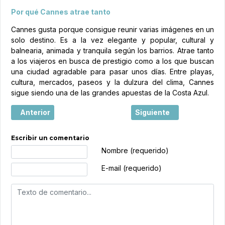
Por qué Cannes atrae tanto
Cannes gusta porque consigue reunir varias imágenes en un
solo destino. Es a la vez elegante y popular, cultural y
balnearia, animada y tranquila según los barrios. Atrae tanto
a los viajeros en busca de prestigio como a los que buscan
una ciudad agradable para pasar unos días. Entre playas,
cultura, mercados, paseos y la dulzura del clima, Cannes
sigue siendo una de las grandes apuestas de la Costa Azul.
Artículo anterior: Dinan, entre murallas medievales y enc
Artículo siguiente: Mónac
Anterior
Siguiente
Escribir un comentario
Texto de comentario
Nombre (requerido)
E-mail (requerido)