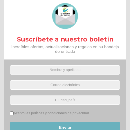
Suscríbete a nuestro boletín
Increíbles ofertas, actualizaciones y regalos en su bandeja
de entrada
Términos del servicio
*
Acepto las políticas y condiciones de privacidad.
Enviar