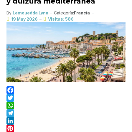
y dulzura mediterránea
By
Lemouedda Lyna
Categoría:
Francia
19 May 2026
Visitas: 586
Facebook
Twitter
WhatsApp
Telegram
LinkedIn