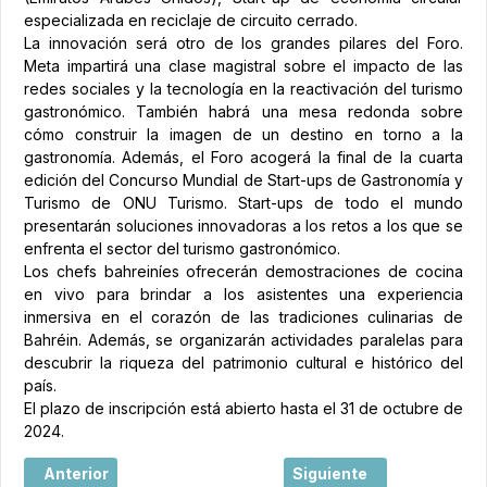
especializada en reciclaje de circuito cerrado.
La innovación será otro de los grandes pilares del Foro.
Meta impartirá una clase magistral sobre el impacto de las
redes sociales y la tecnología en la reactivación del turismo
gastronómico. También habrá una mesa redonda sobre
cómo construir la imagen de un destino en torno a la
gastronomía. Además, el Foro acogerá la final de la cuarta
edición del Concurso Mundial de Start-ups de Gastronomía y
Turismo de ONU Turismo. Start-ups de todo el mundo
presentarán soluciones innovadoras a los retos a los que se
enfrenta el sector del turismo gastronómico.
Los chefs bahreiníes ofrecerán demostraciones de cocina
en vivo para brindar a los asistentes una experiencia
inmersiva en el corazón de las tradiciones culinarias de
Bahréin. Además, se organizarán actividades paralelas para
descubrir la riqueza del patrimonio cultural e histórico del
país.
El plazo de inscripción está abierto hasta el 31 de octubre de
2024.
Artículo anterior: Emirates lanza una nueva campaña para
Artículo siguiente: ¡ Dubá
Anterior
Siguiente