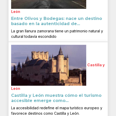
León
Entre Olivos y Bodegas: nace un destino
basado en la autenticidad de...
La gran llanura zamorana tiene un patrimonio natural y
cultural todavía escondido
Castilla y
León
Castilla y León muestra cómo el turismo
accesible emerge como...
La accesibilidad redefine el mapa turístico europeo y
favorece destinos como Castilla y León.