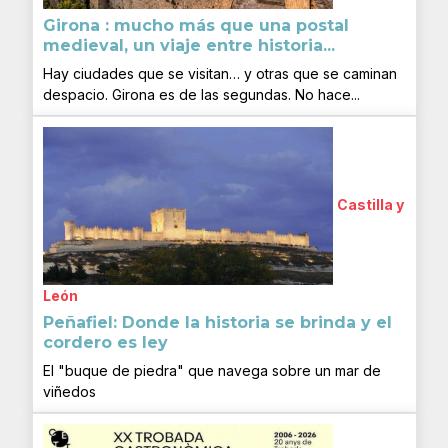
Girona : mucho más que una postal
medieval, un viaje entre historia...
Hay ciudades que se visitan… y otras que se caminan
despacio. Girona es de las segundas. No hace...
Castilla y
León
Peñafiel: Donde la historia se brinda y el
cordero es ley
El "buque de piedra" que navega sobre un mar de
viñedos