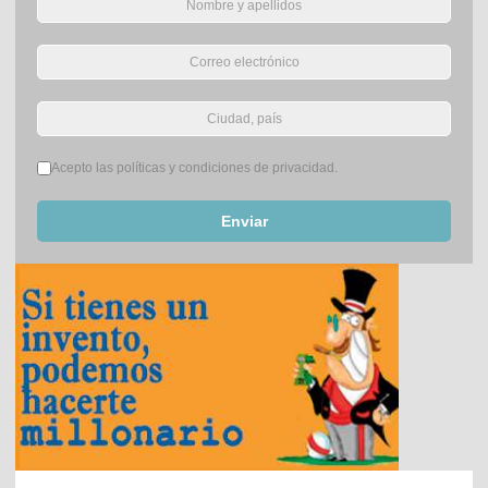
Términos del servicio
*
Acepto las políticas y condiciones de privacidad.
Enviar