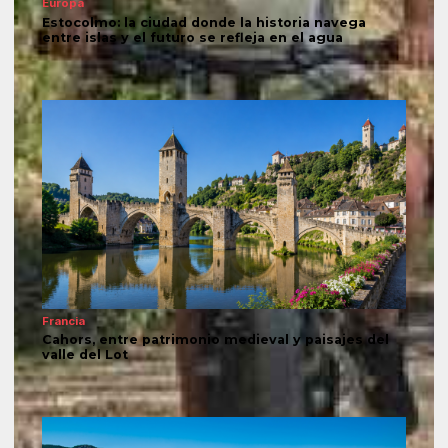
Europa
Estocolmo: la ciudad donde la historia navega
entre islas y el futuro se refleja en el agua
Francia
Cahors, entre patrimonio medieval y paisajes del
valle del Lot