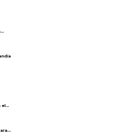
..
andía
el...
ara...