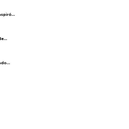
piró...
e...
do...