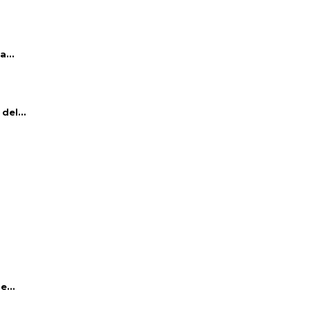
...
del...
e...