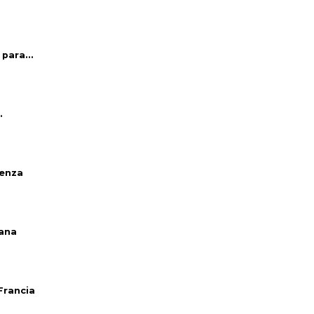
para...
.
venza
iana
Francia