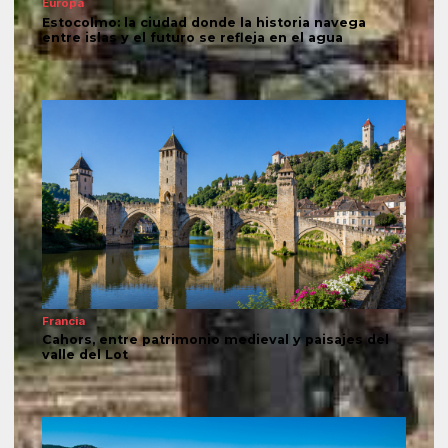
Europa
Estocolmo: la ciudad donde la historia navega
entre islas y el futuro se refleja en el agua
Francia
Cahors, entre patrimonio medieval y paisajes del
valle del Lot