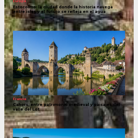
Europa
Estocolmo: la ciudad donde la historia navega
entre islas y el futuro se refleja en el agua
Francia
Cahors, entre patrimonio medieval y paisajes del
valle del Lot