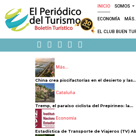
INICIO
SOMOS
ECONOMÍA
MÁS..
EL CLUB BUEN TU
Más...
China crea piscifactorías en el desierto y las..
Cataluña
Tremp, el paraíso ciclista del Prepirineo: la...
Economía
Estadística de Transporte de Viajeros (TV) Abri