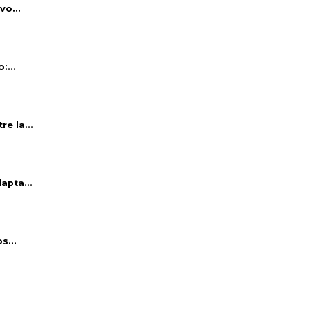
vo...
:...
e la...
apta...
s...