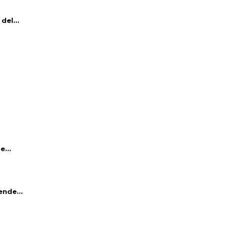
del...
e...
ende...