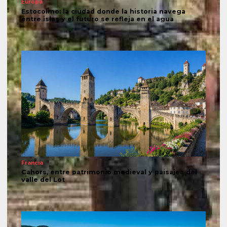
Europa
Estocolmo: la ciudad donde la historia navega
entre islas y el futuro se refleja en el agua
Francia
Cahors, entre patrimonio medieval y paisajes del
valle del Lot