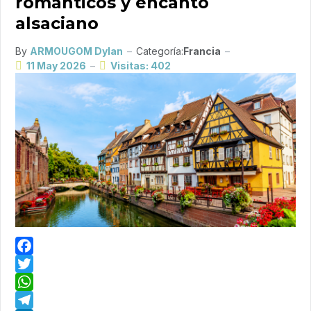
románticos y encanto
alsaciano
By
ARMOUGOM Dylan
Categoría:
Francia
11 May 2026
Visitas: 402
Facebook
Twitter
WhatsApp