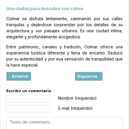
Una ciudad para descubrir con calma
Colmar se disfruta lentamente, caminando por sus calles
tranquilas y dejándose sorprender por los detalles de su
arquitectura y sus paisajes urbanos. Es una ciudad íntima,
elegante y profundamente acogedora.
Entre patrimonio, canales y tradición, Colmar ofrece una
experiencia turística diferente y llena de encanto. Seduce
por su autenticidad y por esa sensación de tranquilidad que
la hace especial.
Artículo anterior: Deauville, una ciudad donde el mar y la
Artículo siguiente: Perp
Anterior
Siguiente
Escribir un comentario
Texto de comentario
Nombre (requerido)
E-mail (requerido)