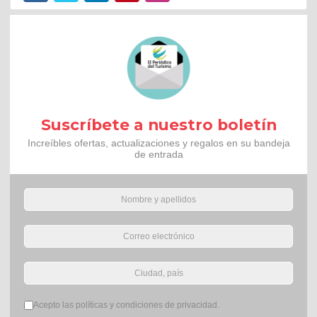
Suscríbete a nuestro boletín
Increíbles ofertas, actualizaciones y regalos en su bandeja
de entrada
Términos del servicio
*
Acepto las políticas y condiciones de privacidad.