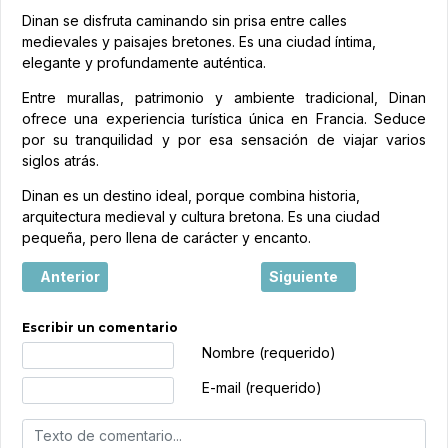
Dinan se disfruta caminando sin prisa entre calles
medievales y paisajes bretones. Es una ciudad íntima,
elegante y profundamente auténtica.
Entre murallas, patrimonio y ambiente tradicional, Dinan
ofrece una experiencia turística única en Francia. Seduce
por su tranquilidad y por esa sensación de viajar varios
siglos atrás.
Dinan es un destino ideal, porque combina historia,
arquitectura medieval y cultura bretona. Es una ciudad
pequeña, pero llena de carácter y encanto.
Artículo anterior: Collioure, la joya mediterránea entre ma
Artículo siguiente: Cann
Anterior
Siguiente
Escribir un comentario
Texto de comentario
Nombre (requerido)
E-mail (requerido)