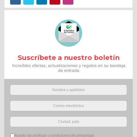
Suscríbete a nuestro boletín
Increíbles ofertas, actualizaciones y regalos en su bandeja
de entrada
Términos del servicio
*
Acepto las políticas y condiciones de privacidad.