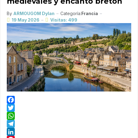
medievales y encanto bretón
By
ARMOUGOM Dylan
Categoría:
Francia
19 May 2026
Visitas: 499
Facebook
Twitter
WhatsApp
Telegram