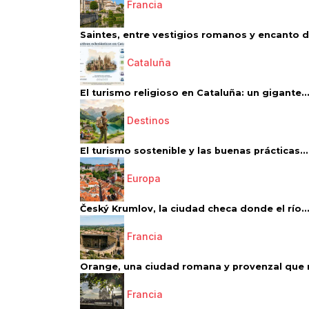
Francia
Saintes, entre vestigios romanos y encanto de
Cataluña
El turismo religioso en Cataluña: un gigante..
Destinos
El turismo sostenible y las buenas prácticas...
Europa
Český Krumlov, la ciudad checa donde el río..
Francia
Orange, una ciudad romana y provenzal que 
Francia