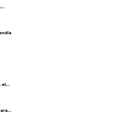
..
andía
el...
ara...