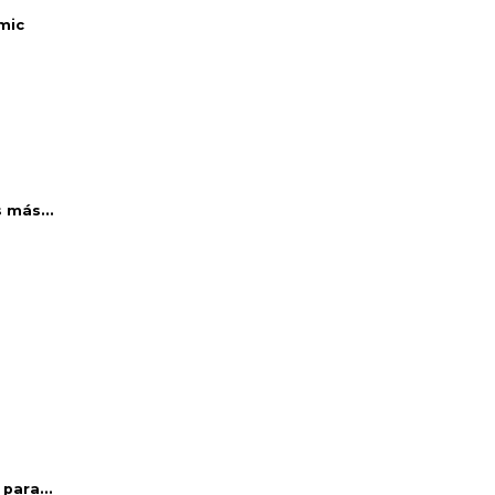
mic
 más...
para...