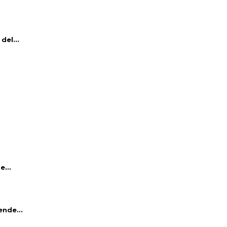
del...
e...
ende...