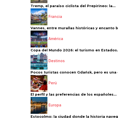
Tremp, el paraíso ciclista del Prepirineo: la...
Francia
Vannes, entre murallas históricas y encanto 
América
Copa del Mundo 2026: el turismo en Estados.
Destinos
Pocos turistas conocen Gdańsk, pero es una d
Perú
El perfil y las preferencias de los españoles...
Europa
Estocolmo: la ciudad donde la historia navega