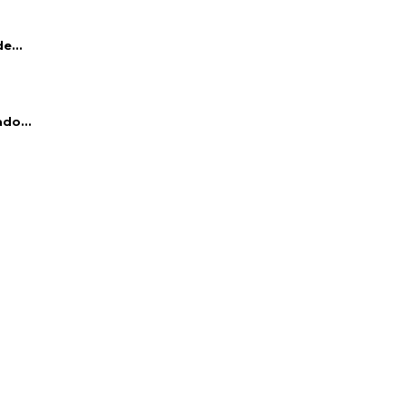
e...
do...