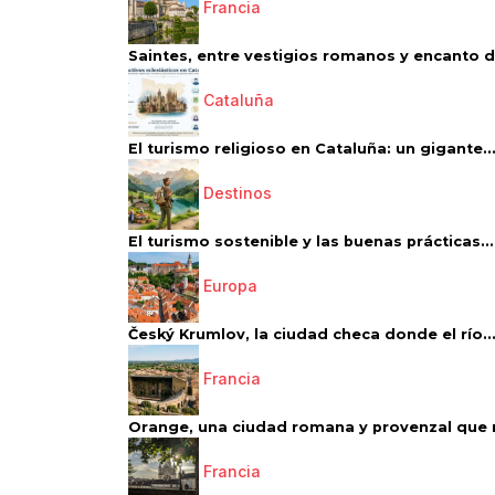
Francia
Saintes, entre vestigios romanos y encanto de
Cataluña
El turismo religioso en Cataluña: un gigante..
Destinos
El turismo sostenible y las buenas prácticas...
Europa
Český Krumlov, la ciudad checa donde el río..
Francia
Orange, una ciudad romana y provenzal que 
Francia