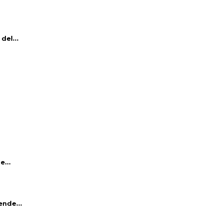
del...
e...
ende...