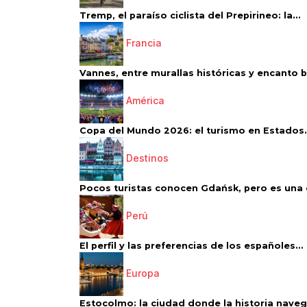
Tremp, el paraíso ciclista del Prepirineo: la...
Francia
Vannes, entre murallas históricas y encanto 
América
Copa del Mundo 2026: el turismo en Estados.
Destinos
Pocos turistas conocen Gdańsk, pero es una d
Perú
El perfil y las preferencias de los españoles...
Europa
Estocolmo: la ciudad donde la historia navega