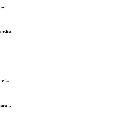
..
andía
el...
ara...