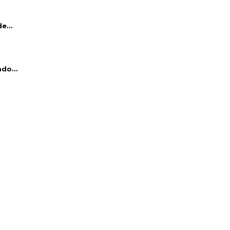
e...
do...