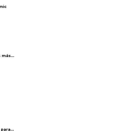
mic
 más...
para...