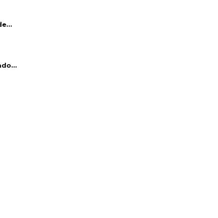
e...
do...