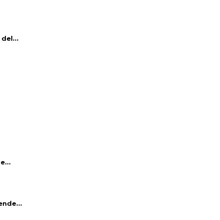
del...
e...
ende...