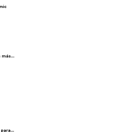
mic
 más...
para...