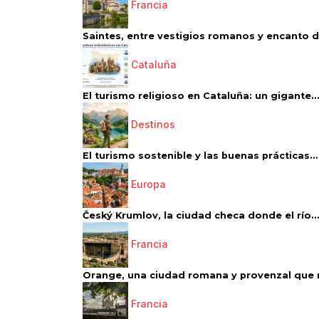
Francia
Saintes, entre vestigios romanos y encanto de
Cataluña
El turismo religioso en Cataluña: un gigante..
Destinos
El turismo sostenible y las buenas prácticas...
Europa
Český Krumlov, la ciudad checa donde el río..
Francia
Orange, una ciudad romana y provenzal que 
Francia