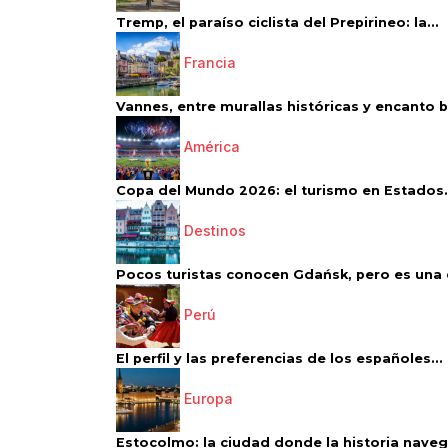
Tremp, el paraíso ciclista del Prepirineo: la...
Francia
Vannes, entre murallas históricas y encanto 
América
Copa del Mundo 2026: el turismo en Estados.
Destinos
Pocos turistas conocen Gdańsk, pero es una d
Perú
El perfil y las preferencias de los españoles...
Europa
Estocolmo: la ciudad donde la historia navega