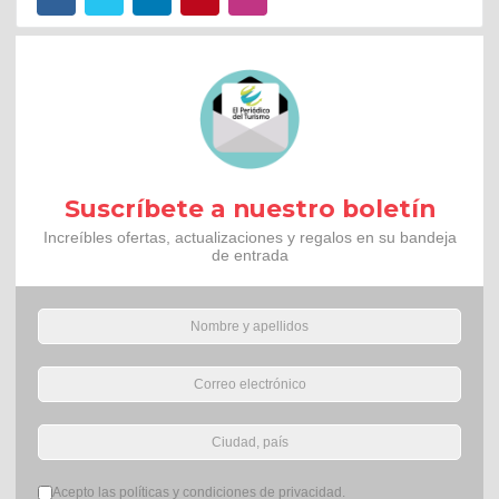
Suscríbete a nuestro boletín
Increíbles ofertas, actualizaciones y regalos en su bandeja
de entrada
Términos del servicio
*
Acepto las políticas y condiciones de privacidad.