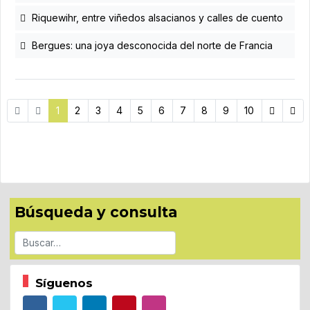
Riquewihr, entre viñedos alsacianos y calles de cuento
Bergues: una joya desconocida del norte de Francia
1
2
3
4
5
6
7
8
9
10
Búsqueda y consulta
Buscar
Síguenos