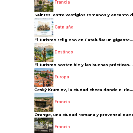
Francia
Saintes, entre vestigios romanos y encanto de
Cataluña
El turismo religioso en Cataluña: un gigante..
Destinos
El turismo sostenible y las buenas prácticas...
Europa
Český Krumlov, la ciudad checa donde el río..
Francia
Orange, una ciudad romana y provenzal que 
Francia