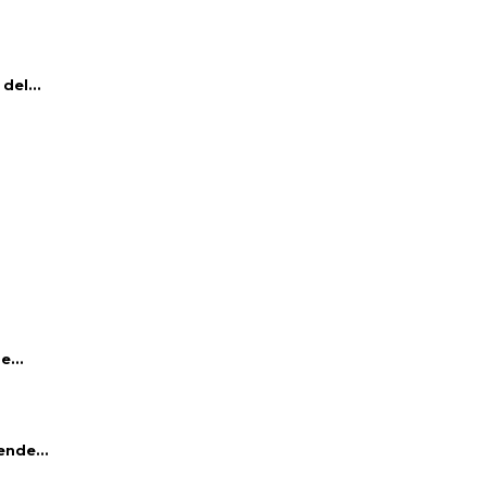
del...
e...
ende...