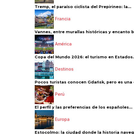
Tremp, el paraíso ciclista del Prepirineo: la...
Francia
Vannes, entre murallas históricas y encanto 
América
Copa del Mundo 2026: el turismo en Estados.
Destinos
Pocos turistas conocen Gdańsk, pero es una d
Perú
El perfil y las preferencias de los españoles...
Europa
Estocolmo: la ciudad donde la historia navega