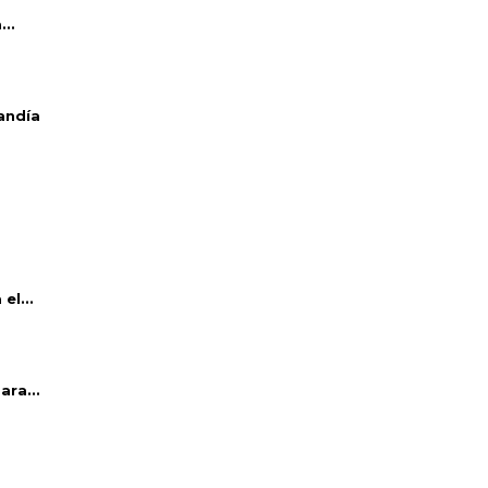
..
andía
el...
ara...