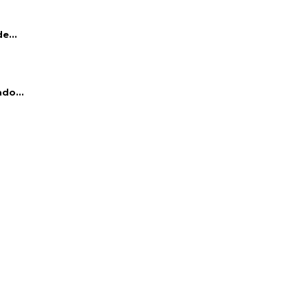
e...
do...