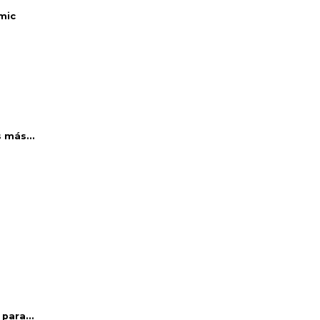
mic
 más...
para...