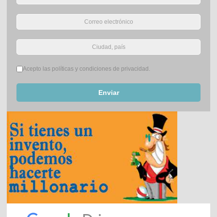
Términos del servicio
*
Acepto las políticas y condiciones de privacidad.
Enviar