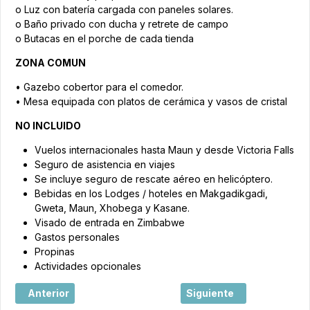
o Luz con batería cargada con paneles solares.
o Baño privado con ducha y retrete de campo
o Butacas en el porche de cada tienda
ZONA COMUN
• Gazebo cobertor para el comedor.
• Mesa equipada con platos de cerámica y vasos de cristal
NO INCLUIDO
Vuelos internacionales hasta Maun y desde Victoria Falls
Seguro de asistencia en viajes
Se incluye seguro de rescate aéreo en helicóptero.
Bebidas en los Lodges / hoteles en Makgadikgadi,
Gweta, Maun, Xhobega y Kasane.
Visado de entrada en Zimbabwe
Gastos personales
Propinas
Actividades opcionales
Artículo anterior: Mapa Mundi lanza la promoción “¡Viva Áf
Artículo siguiente: Cinc
Anterior
Siguiente