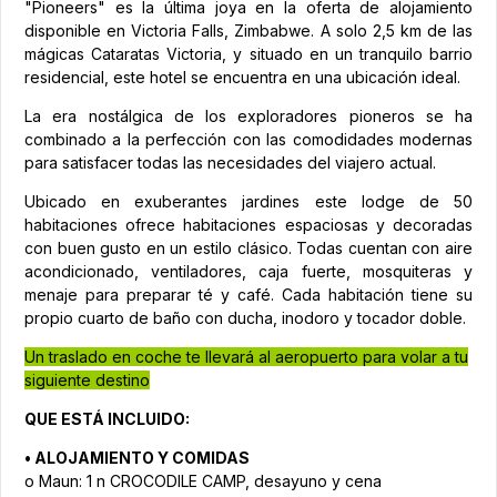
"Pioneers" es la última joya en la oferta de alojamiento
disponible en Victoria Falls, Zimbabwe. A solo 2,5 km de las
mágicas Cataratas Victoria, y situado en un tranquilo barrio
residencial, este hotel se encuentra en una ubicación ideal.
La era nostálgica de los exploradores pioneros se ha
combinado a la perfección con las comodidades modernas
para satisfacer todas las necesidades del viajero actual.
Ubicado en exuberantes jardines este lodge de 50
habitaciones ofrece habitaciones espaciosas y decoradas
con buen gusto en un estilo clásico. Todas cuentan con aire
acondicionado, ventiladores, caja fuerte, mosquiteras y
menaje para preparar té y café. Cada habitación tiene su
propio cuarto de baño con ducha, inodoro y tocador doble.
Un traslado en coche te llevará al aeropuerto para volar a tu
siguiente destino
QUE ESTÁ INCLUIDO:
• ALOJAMIENTO Y COMIDAS
o Maun: 1 n CROCODILE CAMP, desayuno y cena