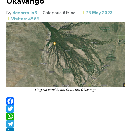
Okavango
By
desarrollo6
Categoría:
Africa
25 May 2023
Visitas: 4589
Llega la crecida del Delta del Okavango
Facebook
Twitter
WhatsApp