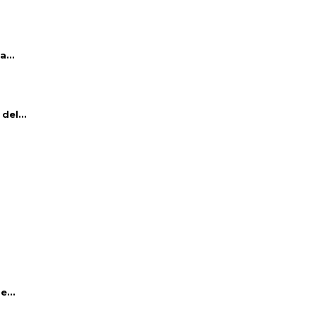
...
del...
e...