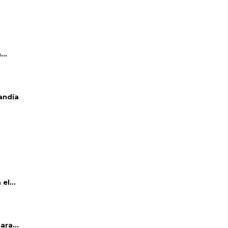
..
andía
el...
ara...