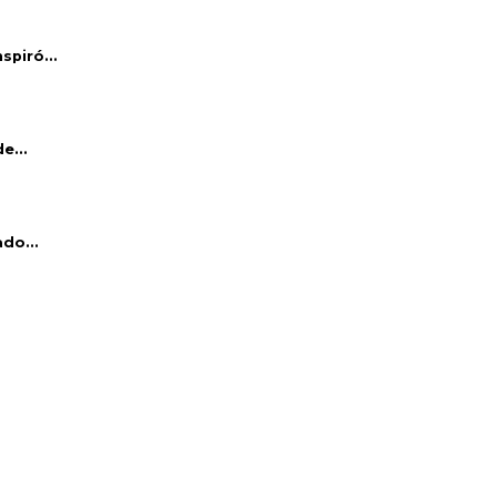
piró...
e...
do...