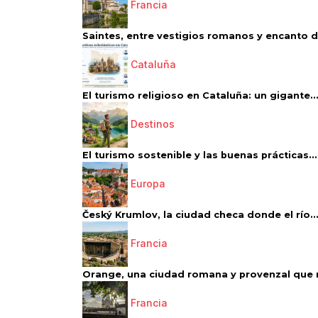
Francia
Saintes, entre vestigios romanos y encanto de
Cataluña
El turismo religioso en Cataluña: un gigante..
Destinos
El turismo sostenible y las buenas prácticas...
Europa
Český Krumlov, la ciudad checa donde el río..
Francia
Orange, una ciudad romana y provenzal que 
Francia