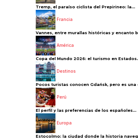
Tremp, el paraíso ciclista del Prepirineo: la...
Francia
Vannes, entre murallas históricas y encanto 
América
Copa del Mundo 2026: el turismo en Estados.
Destinos
Pocos turistas conocen Gdańsk, pero es una d
Perú
El perfil y las preferencias de los españoles...
Europa
Estocolmo: la ciudad donde la historia navega