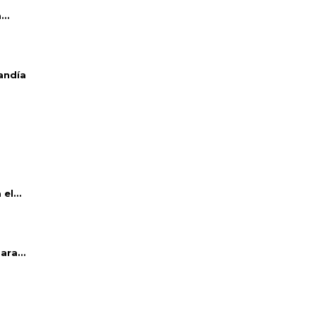
..
andía
el...
ara...