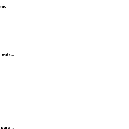
mic
 más...
para...