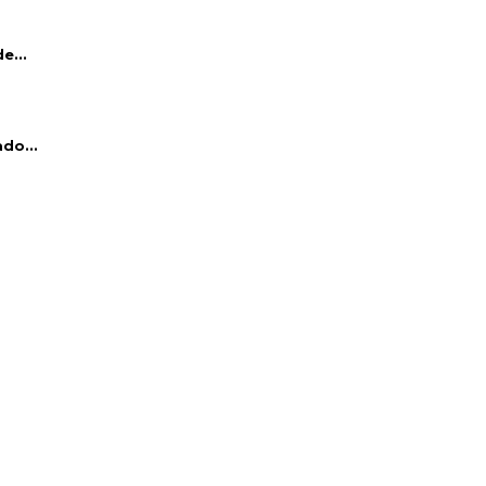
e...
do...