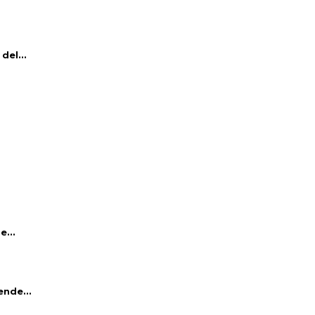
del...
e...
ende...