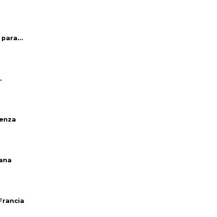
para...
.
venza
iana
Francia