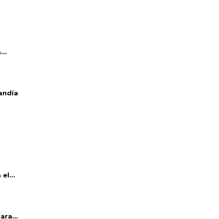
..
andía
el...
ara...