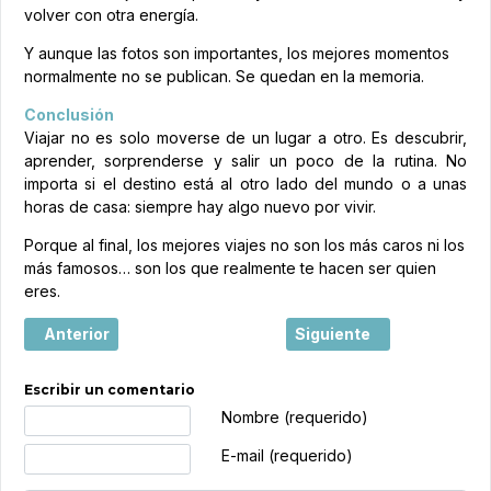
volver con otra energía.
Y aunque las fotos son importantes, los mejores momentos
normalmente no se publican. Se quedan en la memoria.
Conclusión
Viajar no es solo moverse de un lugar a otro. Es descubrir,
aprender, sorprenderse y salir un poco de la rutina. No
importa si el destino está al otro lado del mundo o a unas
horas de casa: siempre hay algo nuevo por vivir.
Porque al final, los mejores viajes no son los más caros ni los
más famosos… son los que realmente te hacen ser quien
eres.
Artículo anterior: El boom de los city breaks en España: p
Artículo siguiente: Los h
Anterior
Siguiente
Escribir un comentario
Texto de comentario
Nombre (requerido)
E-mail (requerido)