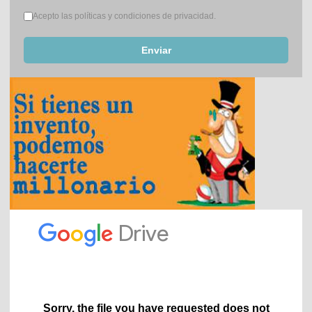
Términos del servicio
*
Acepto las políticas y condiciones de privacidad.
Enviar