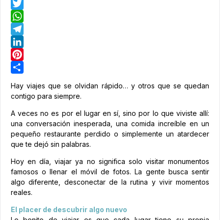
Facebook
Twitter
WhatsApp
Telegram
LinkedIn
Pinterest
Share
Hay viajes que se olvidan rápido… y otros que se quedan
contigo para siempre.
A veces no es por el lugar en sí, sino por lo que viviste allí:
una conversación inesperada, una comida increíble en un
pequeño restaurante perdido o simplemente un atardecer
que te dejó sin palabras.
Hoy en día, viajar ya no significa solo visitar monumentos
famosos o llenar el móvil de fotos. La gente busca sentir
algo diferente, desconectar de la rutina y vivir momentos
reales.
El placer de descubrir algo nuevo
Lo bonito de viajar es que cada lugar tiene su propia