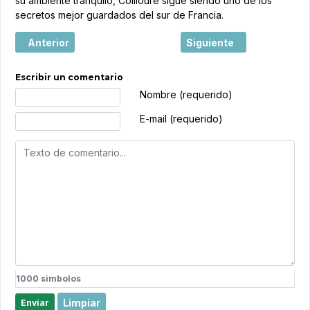
su ambiente tranquilo, Collioure sigue siendo uno de los
secretos mejor guardados del sur de Francia.
Artículo anterior: La Réunion, una isla francesa entre vol
Artículo siguiente: Burde
Anterior
Siguiente
Escribir un comentario
Texto de comentario
Nombre (requerido)
E-mail (requerido)
1000
simbolos
Limpiar
Enviar