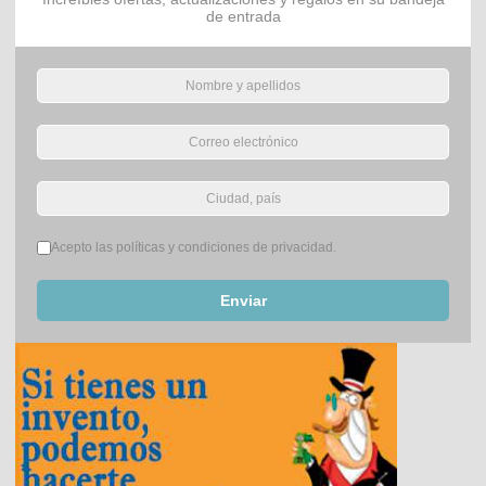
de entrada
Términos del servicio
*
Acepto las políticas y condiciones de privacidad.
Enviar