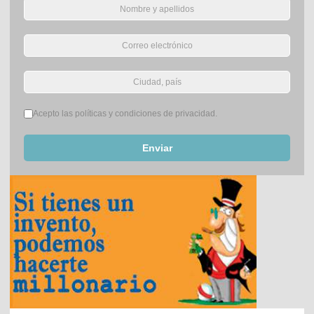
Términos del servicio
*
Acepto las políticas y condiciones de privacidad.
Enviar