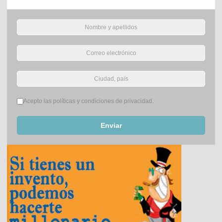
Términos del servicio
*
Acepto las políticas y condiciones de privacidad.
Enviar