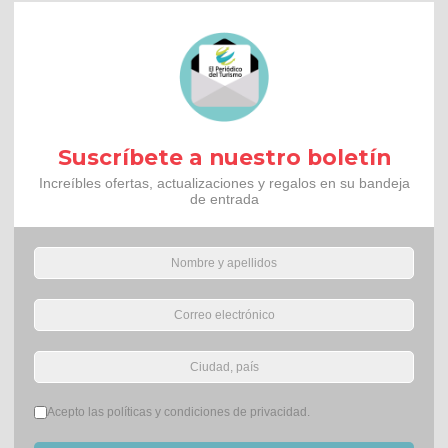
Suscríbete a nuestro boletín
Increíbles ofertas, actualizaciones y regalos en su bandeja
de entrada
Términos del servicio
*
Acepto las políticas y condiciones de privacidad.