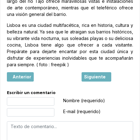
largo del río Tajo ofrece maravillosas vistas e instalaciones
de arte contemporáneo, mientras que el teleférico ofrece
una visión general del barrio.
Lisboa es una ciudad multifacética, rica en historia, cultura y
belleza natural. Ya sea que le atraigan sus barrios históricos,
su vibrante vida nocturna, sus soleadas playas o su deliciosa
cocina, Lisboa tiene algo que ofrecer a cada visitante.
Prepárate para dejarte encantar por esta ciudad única y
disfrutar de experiencias inolvidables que te acompañarán
para siempre. ( foto : freepik )
Artículo anterior: Madeira: un destino en auge para los es
Artículo siguiente: Madei
Anterior
Siguiente
Escribir un comentario
Texto de comentario
Nombre (requerido)
E-mail (requerido)