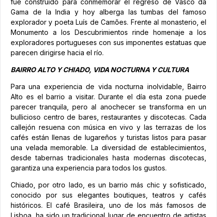
fue construido para conmemorar el regreso de Vasco da
Gama de la India y hoy alberga las tumbas del famoso
explorador y poeta Luís de Camões. Frente al monasterio, el
Monumento a los Descubrimientos rinde homenaje a los
exploradores portugueses con sus imponentes estatuas que
parecen dirigirse hacia el río.
BAIRRO ALTO Y CHIADO, VIDA NOCTURNA Y CULTURA
Para una experiencia de vida nocturna inolvidable, Bairro
Alto es el barrio a visitar. Durante el día esta zona puede
parecer tranquila, pero al anochecer se transforma en un
bullicioso centro de bares, restaurantes y discotecas. Cada
callejón resuena con música en vivo y las terrazas de los
cafés están llenas de lugareños y turistas listos para pasar
una velada memorable. La diversidad de establecimientos,
desde tabernas tradicionales hasta modernas discotecas,
garantiza una experiencia para todos los gustos.
Chiado, por otro lado, es un barrio más chic y sofisticado,
conocido por sus elegantes boutiques, teatros y cafés
históricos. El café Brasileira, uno de los más famosos de
Lisboa, ha sido un tradicional lugar de encuentro de artistas