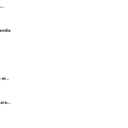
..
andía
el...
ara...