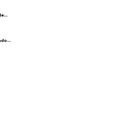
e...
do...