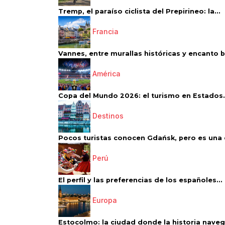
Tremp, el paraíso ciclista del Prepirineo: la...
Francia
Vannes, entre murallas históricas y encanto 
América
Copa del Mundo 2026: el turismo en Estados.
Destinos
Pocos turistas conocen Gdańsk, pero es una d
Perú
El perfil y las preferencias de los españoles...
Europa
Estocolmo: la ciudad donde la historia navega