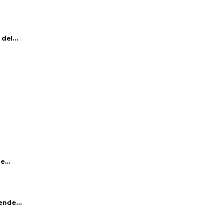
del...
e...
ende...