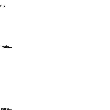
mic
 más...
para...