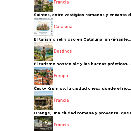
Francia
Saintes, entre vestigios romanos y encanto de
Cataluña
El turismo religioso en Cataluña: un gigante..
Destinos
El turismo sostenible y las buenas prácticas...
Europa
Český Krumlov, la ciudad checa donde el río..
Francia
Orange, una ciudad romana y provenzal que 
Francia