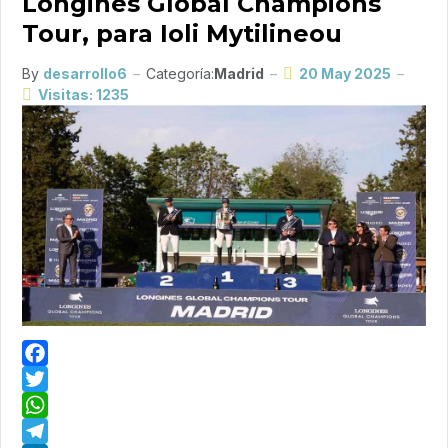
Longines Global Champions
Tour, para Ioli Mytilineou
By
desarrollo6
Categoría:
Madrid
20 May 2025
Visitas: 1235
Facebook
Twitter
WhatsApp