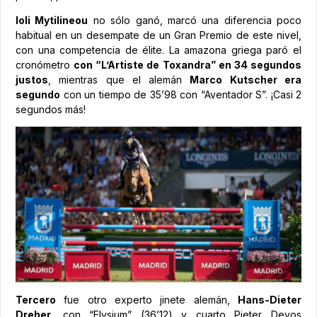
Ioli Mytilineou
no sólo ganó, marcó una diferencia poco
habitual en un desempate de un Gran Premio de este nivel,
con una competencia de élite. La amazona griega paró el
cronómetro
con “L’Artiste de Toxandra” en 34 segundos
justos
, mientras que el alemán
Marco Kutscher era
segundo
con un tiempo de 35’98 con “Aventador S”. ¡Casi 2
segundos más!
Tercero
fue otro experto jinete alemán,
Hans-Dieter
Dreher
, con “Elysium” (36’12) y cuarto Pieter Devos