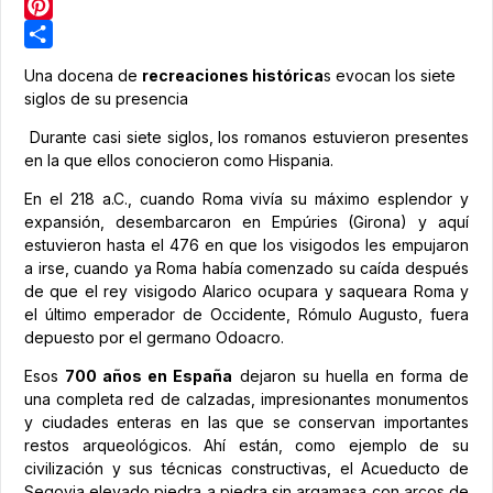
LinkedIn
Pinterest
Share
Una docena de
recreaciones histórica
s evocan los siete
siglos de su presencia
Durante casi siete siglos, los romanos estuvieron presentes
en la que ellos conocieron como Hispania.
En el 218 a.C., cuando Roma vivía su máximo esplendor y
expansión, desembarcaron en Empúries (Girona) y aquí
estuvieron hasta el 476 en que los visigodos les empujaron
a irse, cuando ya Roma había comenzado su caída después
de que el rey visigodo Alarico ocupara y saqueara Roma y
el último emperador de Occidente, Rómulo Augusto, fuera
depuesto por el germano Odoacro.
Esos
700 años en España
dejaron su huella en forma de
una completa red de calzadas, impresionantes monumentos
y ciudades enteras en las que se conservan importantes
restos arqueológicos. Ahí están, como ejemplo de su
civilización y sus técnicas constructivas, el Acueducto de
Segovia elevado piedra a piedra sin argamasa con arcos de