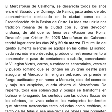
El Mercaforum de Calahorra, se desarrolla todos los años
entre el Sábado y el Domingo de Ramos, justo antes de otro
acontecimiento destacado en la ciudad como es la
Escenificación de la Pasión de Cristo. La idea era unir la rica
tradición romana de la ciudad con su gran devoción
cristiana, de ahí que su lema sea «Pasión por Roma,
Devoción por Cristo». En 2026 Mercaforum de Calahorra
tendrá lugar entre los días
28 y 29 de marzo
. El murmullo del
gentío aumenta mientras se agolpa en las calles. El sonido,
cada vez más ensordecedor, produce un estremecimiento al
contemplar el paso de centuriones a caballo, comandando
la VI legión Victrix, carros, autoridades senatoriales, vestales
y pueblo romano que se dirigen en un gran desfile para
inaugurar el Mercado. En el gran pebetero se prende el
fuego purificador y en honor a Mercurio, dios del comercio
y bajo sus auspicios, queda abierto el Mercaforum. De
repente, toda esa solemnidad y pompa se transforma en
bullicio embriagando los sentidos con las dulces flautas de
los cómicos, los vivos colores, los variopintos tenderetes
que ofrecen mercancías tanto oriundas como exóticas, el
tacto de las telas o esa amalgama de olores que prometen