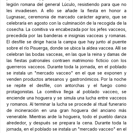
legión romana del general Lúculo, resistiendo para que no
les invadiesen. A ello se añade la fiesta en honor a
Lugnasac, ceremonia de marcado carácter agrario, que se
celebraría en agosto con la culminación de la recogida de la
cosecha. La comitiva va encabezada por los jefes vacceos,
precedida por las banderas e insignias vacceas y romanas.
El desfile se dirige hacia la campa que hay junto al puente
sobre el río Pisuerga, donde se ubica la aldea vaccea. Allí se
celebran las bodas vacceas, en las que la reina y damas de
las fiestas patronales contraen matrimonio ficticio con los
guerreros vacceos. Durante toda la jornada, en el poblado
se instala un "mercado vacceo" en el que se exponen y
venden productos artesanos y gastronómicos. Por la noche
se repite el desfile, con antorchas y el fuego como
protagonistas. La comitiva llega al poblado vacceo, se
enciende una hoguera y se simula una lucha entre vacceos
y romanos. Al terminar la lucha se procede al ritual funerario
de incineración en una gran hoguera del anciano más
venerable. Mientras arde la hoguera, todo el pueblo danza
alrededor, y después se prepara la cena. Durante toda la
jornada, en el poblado se instala un "mercado vacceo" en el