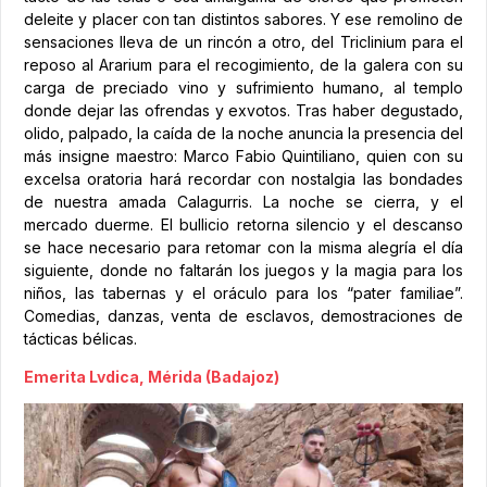
deleite y placer con tan distintos sabores. Y ese remolino de
sensaciones lleva de un rincón a otro, del Triclinium para el
reposo al Ararium para el recogimiento, de la galera con su
carga de preciado vino y sufrimiento humano, al templo
donde dejar las ofrendas y exvotos. Tras haber degustado,
olido, palpado, la caída de la noche anuncia la presencia del
más insigne maestro: Marco Fabio Quintiliano, quien con su
excelsa oratoria hará recordar con nostalgia las bondades
de nuestra amada Calagurris. La noche se cierra, y el
mercado duerme. El bullicio retorna silencio y el descanso
se hace necesario para retomar con la misma alegría el día
siguiente, donde no faltarán los juegos y la magia para los
niños, las tabernas y el oráculo para los “pater familiae”.
Comedias, danzas, venta de esclavos, demostraciones de
tácticas bélicas.
Emerita Lvdica, Mérida (Badajoz)