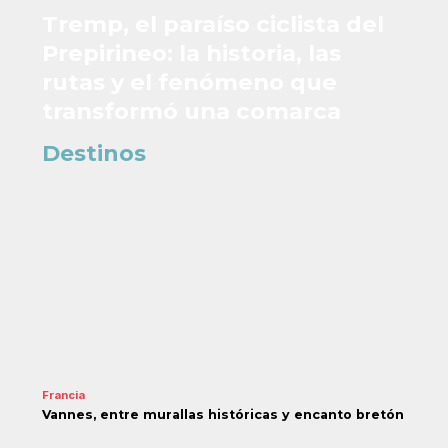
Tremp, el paraíso ciclista del
Prepirineo: la historia, las
rutas y el fenómeno que
transformó una comarca
Destinos
Francia
Vannes, entre murallas históricas y encanto bretón