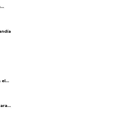
..
andía
el...
ara...