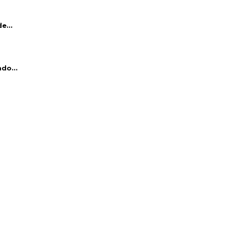
e...
do...