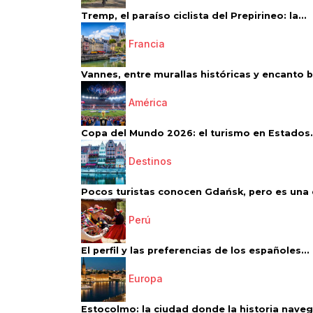
Tremp, el paraíso ciclista del Prepirineo: la...
Francia
Vannes, entre murallas históricas y encanto 
América
Copa del Mundo 2026: el turismo en Estados.
Destinos
Pocos turistas conocen Gdańsk, pero es una d
Perú
El perfil y las preferencias de los españoles...
Europa
Estocolmo: la ciudad donde la historia navega