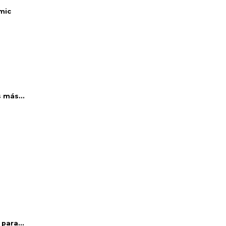
mic
 más...
para...