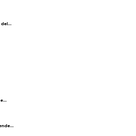
del...
e...
ende...