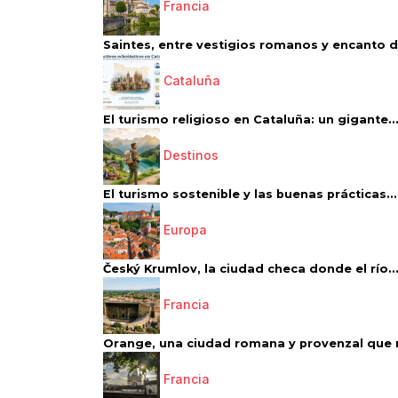
Francia
Saintes, entre vestigios romanos y encanto de
Cataluña
El turismo religioso en Cataluña: un gigante..
Destinos
El turismo sostenible y las buenas prácticas...
Europa
Český Krumlov, la ciudad checa donde el río..
Francia
Orange, una ciudad romana y provenzal que 
Francia