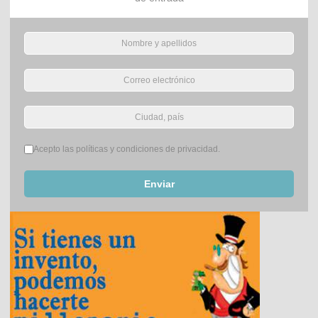
Términos del servicio
*
Acepto las políticas y condiciones de privacidad.
Enviar