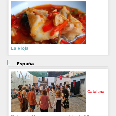
La Rioja
España
Cataluña