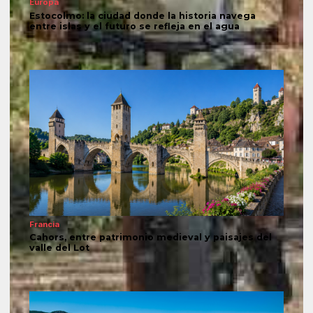
Europa
Estocolmo: la ciudad donde la historia navega
entre islas y el futuro se refleja en el agua
Francia
Cahors, entre patrimonio medieval y paisajes del
valle del Lot