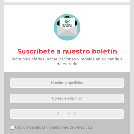
Suscríbete a nuestro boletín
Increíbles ofertas, actualizaciones y regalos en su bandeja
de entrada
Términos del servicio
*
Acepto las políticas y condiciones de privacidad.