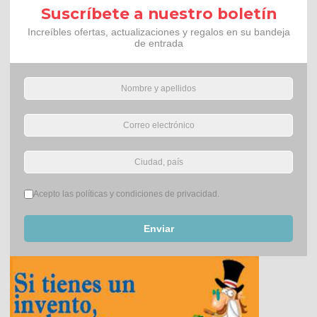
Suscríbete a nuestro boletín
Increíbles ofertas, actualizaciones y regalos en su bandeja
de entrada
Términos del servicio
*
Acepto las políticas y condiciones de privacidad.
Enviar